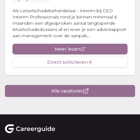
Als Letselschadebehandelaar - interim bij CED
Interim Professionals rond je binnen minimaal 6
maanden een afgesproken aantal langlopende
letselschadedossiers af en lever je een adviesrapport
aan management over de aanpak,...
Meer lezen
Direct solliciteren
Alle vacatures
Footer