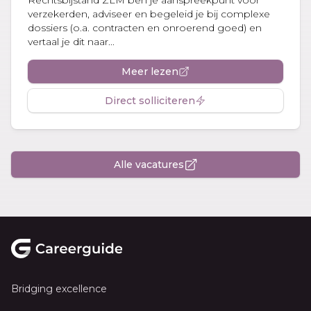
verzekerden, adviseer en begeleid je bij complexe
dossiers (o.a. contracten en onroerend goed) en
vertaal je dit naar...
Meer lezen
Direct solliciteren
Alle vacatures
Footer
Bridging excellence