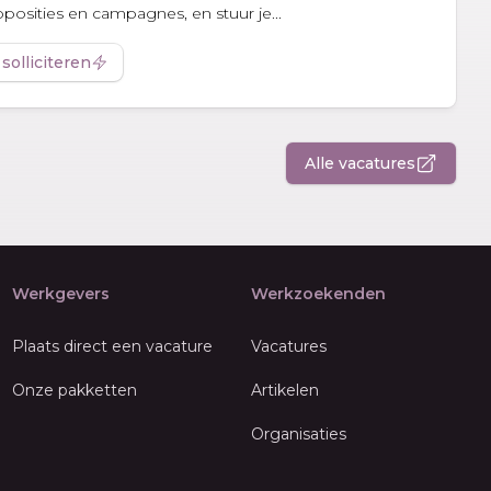
oposities en campagnes, en stuur je...
 solliciteren
Alle vacatures
Werkgevers
Werkzoekenden
Plaats direct een vacature
Vacatures
Onze pakketten
Artikelen
Organisaties