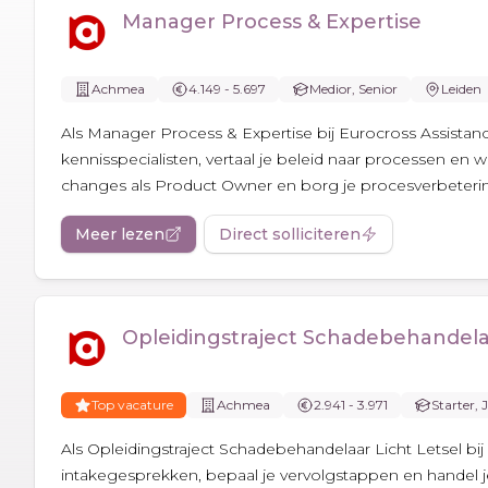
Manager Process & Expertise
Achmea
4.149 - 5.697
Medior, Senior
Leiden
Als Manager Process & Expertise bij Eurocross Assistance
kennisspecialisten, vertaal je beleid naar processen en wer
changes als Product Owner en borg je procesverbeterin
Meer lezen
Direct solliciteren
Opleidingstraject Schadebehandelaa
Top vacature
Achmea
2.941 - 3.971
Starter, 
Als Opleidingstraject Schadebehandelaar Licht Letsel bi
intakegesprekken, bepaal je vervolgstappen en handel je 