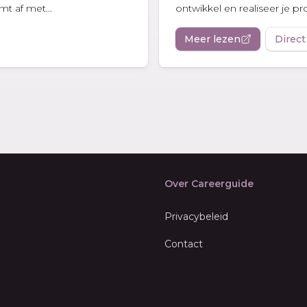
mt af met...
ontwikkel en realiseer je pr
Meer lezen
Direct
Over Careerguide
Privacybeleid
Contact