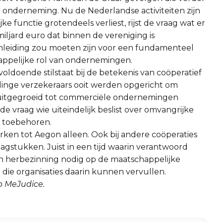
onderneming. Nu de Nederlandse activiteiten zijn
 functie grotendeels verliest, rijst de vraag wat er
jard euro dat binnen de vereniging is
anleiding zou moeten zijn voor een fundamenteel
ppelijke rol van ondernemingen.
ldoende stilstaat bij de betekenis van coöperatief
linge verzekeraars ooit werden opgericht om
ies uitgegroeid tot commerciële ondernemingen
e vraag wie uiteindelijk beslist over omvangrijke
s toebehoren.
erken tot Aegon alleen. Ook bij andere coöperaties
agstukken. Juist in een tijd waarin verantwoord
n herbezinning nodig op de maatschappelijke
e organisaties daarin kunnen vervullen.
op MeJudice.