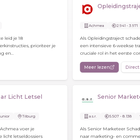
Opleidingstra
Achmea
2.941 - 3.971
 leid je 18
Als Opleidingstraject schad
kinstructies, prioriteer je
een intensieve 6-weekse tra
g en...
cruciale rol in het eerste c
Meer lezen
Direct
r Licht Letsel
Senior Marke
Junior
Tilburg
a.s.r.
5.507 - 8.138
j Achmea voer je
Als Senior Marketeer Schadev
licht letseldossiers
naar marketing- en commerc