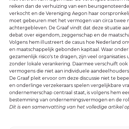
reiken dan de verhuizing van een beursgenoteerde 
verkocht en de Vereniging Aegon haar oorspronkelijke
moet gebeuren met het vermogen van circa twee mil
achtergebleven. De Graaf vindt dat deze situatie a
debat over eigendom, zeggenschap en de maatscha
Volgens hem illustreert de casus hoe Nederland onvo
en maatschappelijk gebonden kapitaal. Waar onder
gezamenlijk risico's te dragen, zijn veel organisat
zonder lokale verankering. Daarmee verschuift ook d
vermogens die niet aan individuele aandeelhouder
De Graaf pleit ervoor om deze discussie niet te bep
en onderlinge verzekeraars spelen vergelijkbare vra
ondernemerschap centraal staat, is volgens hem ee
bestemming van ondernemingsvermogen en de rol di
Dit is een samenvatting van het volledige artikel 