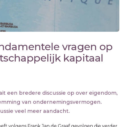
undamentele vragen op
schappelijk kapitaal
ait een bredere discussie op over eigendom,
temming van ondernemingsvermogen.
cussie veel meer aandacht.
eft volgens Frank Jan de Graaf gevolgen die verder