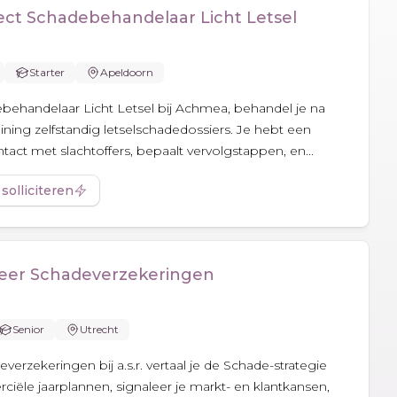
ject Schadebehandelaar Licht Letsel
Starter
Apeldoorn
ebehandelaar Licht Letsel bij Achmea, behandel je na
ining zelfstandig letselschadedossiers. Je hebt een
ontact met slachtoffers, bepaalt vervolgstappen, en...
 solliciteren
teer Schadeverzekeringen
Senior
Utrecht
erzekeringen bij a.s.r. vertaal je de Schade-strategie
iële jaarplannen, signaleer je markt- en klantkansen,