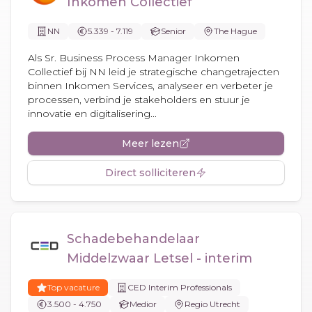
Inkomen Collectief
NN
5.339 - 7.119
Senior
The Hague
Als Sr. Business Process Manager Inkomen
Collectief bij NN leid je strategische changetrajecten
binnen Inkomen Services, analyseer en verbeter je
processen, verbind je stakeholders en stuur je
innovatie en digitalisering...
Meer lezen
Direct solliciteren
Schadebehandelaar
Middelzwaar Letsel - interim
Top vacature
CED Interim Professionals
3.500 - 4.750
Medior
Regio Utrecht