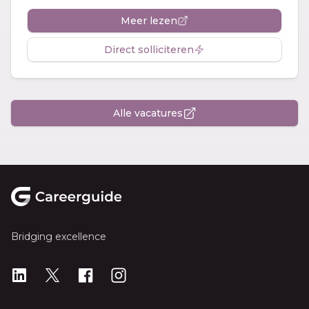
Meer lezen
Direct solliciteren
Alle vacatures
Footer
Bridging excellence
LinkedIn
X
X
Instagram