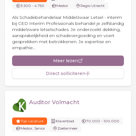
3.500 - 4.750
Medior
Regio Utrecht
Als Schadebehandelaar Middelzwaar Letsel - interim
bij CED Interim Professionals behandel je zelfstandig
middelzware letselschades. Je onderzoekt dekking,
aansprakelijkheid en schadevergoeding en voert
gesprekken met betrokkenen. Je expertise en
empathie...
Meer lezen
Direct solliciteren
Auditor Volmacht
Top vacature
Klaverblad
70.000 - 100.000
Medior, Senior
Zoetermeer