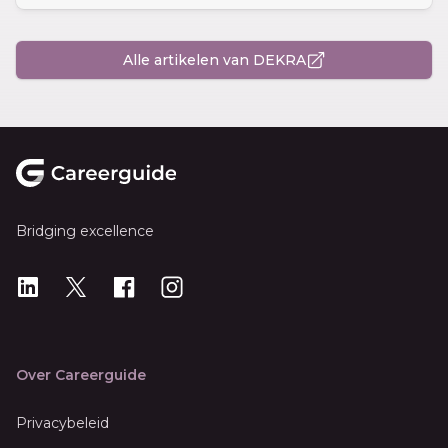
Alle artikelen van DEKRA
Footer
Bridging excellence
LinkedIn
X
X
Instagram
Over Careerguide
Privacybeleid