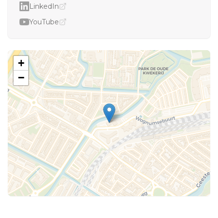
LinkedIn
YouTube
+
−