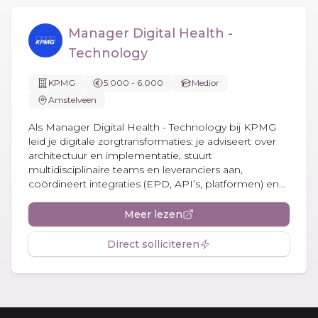
Manager Digital Health -
Technology
KPMG
5.000 - 6.000
Medior
Amstelveen
Als Manager Digital Health - Technology bij KPMG
leid je digitale zorgtransformaties: je adviseert over
architectuur en implementatie, stuurt
multidisciplinaire teams en leveranciers aan,
coördineert integraties (EPD, API’s, platformen) en...
Meer lezen
Direct solliciteren
Footer