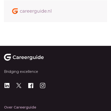
careerguide.nl
Footer
Bridging excellence
LinkedIn
X
X
Instagram
Over Careerguide