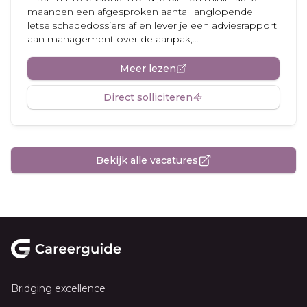
maanden een afgesproken aantal langlopende
letselschadedossiers af en lever je een adviesrapport
aan management over de aanpak,...
Meer lezen
Direct solliciteren
Bekijk alle vacatures
Footer
Bridging excellence