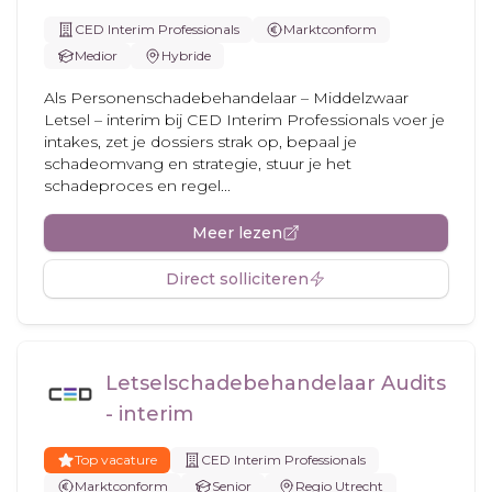
CED Interim Professionals
Marktconform
Medior
Hybride
Als Personenschadebehandelaar – Middelzwaar
Letsel – interim bij CED Interim Professionals voer je
intakes, zet je dossiers strak op, bepaal je
schadeomvang en strategie, stuur je het
schadeproces en regel...
Meer lezen
Direct solliciteren
Letselschadebehandelaar Audits
- interim
Top vacature
CED Interim Professionals
Marktconform
Senior
Regio Utrecht