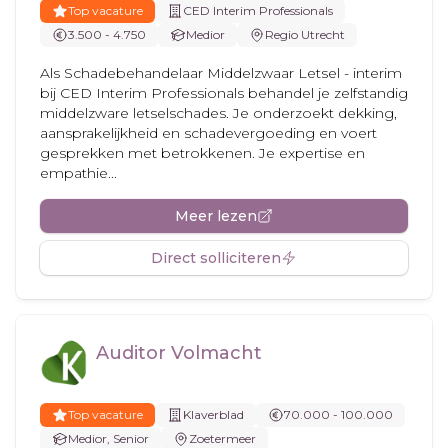
Top vacature
CED Interim Professionals
3.500 - 4.750
Medior
Regio Utrecht
Als Schadebehandelaar Middelzwaar Letsel - interim
bij CED Interim Professionals behandel je zelfstandig
middelzware letselschades. Je onderzoekt dekking,
aansprakelijkheid en schadevergoeding en voert
gesprekken met betrokkenen. Je expertise en
empathie...
Meer lezen
Direct solliciteren
Auditor Volmacht
Top vacature
Klaverblad
70.000 - 100.000
Medior, Senior
Zoetermeer