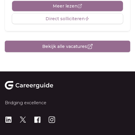
Meer lezen
Direct solliciteren
Bekijk alle vacatures
Footer
Bridging excellence
LinkedIn
X
X
Instagram