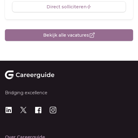
Direct solliciteren
Bekijk alle vacatures
Footer
Bridging excellence
LinkedIn
X
X
Instagram
Over Careerguide