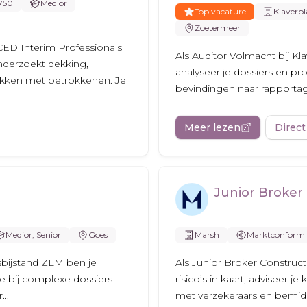
.750
Medior
Top vacature
Klaverbl
Zoetermeer
CED Interim Professionals
Als Auditor Volmacht bij Kla
onderzoekt dekking,
analyseer je dossiers en proc
ekken met betrokkenen. Je
bevindingen naar rapportage
Meer lezen
Direct
Junior Broker 
Medior, Senior
Goes
Marsh
Marktconform
tsbijstand ZLM ben je
Als Junior Broker Construct
e bij complexe dossiers
risico’s in kaart, adviseer
..
met verzekeraars en bemidde