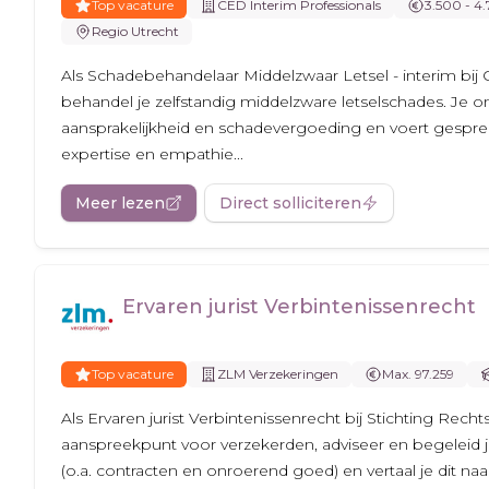
Top vacature
CED Interim Professionals
3.500 - 4
Regio Utrecht
Als Schadebehandelaar Middelzwaar Letsel - interim bij 
behandel je zelfstandig middelzware letselschades. Je 
aansprakelijkheid en schadevergoeding en voert gespr
expertise en empathie...
Meer lezen
Direct solliciteren
Ervaren jurist Verbintenissenrecht
Top vacature
ZLM Verzekeringen
Max. 97.259
Als Ervaren jurist Verbintenissenrecht bij Stichting Rech
aanspreekpunt voor verzekerden, adviseer en begeleid j
(o.a. contracten en onroerend goed) en vertaal je dit naar.