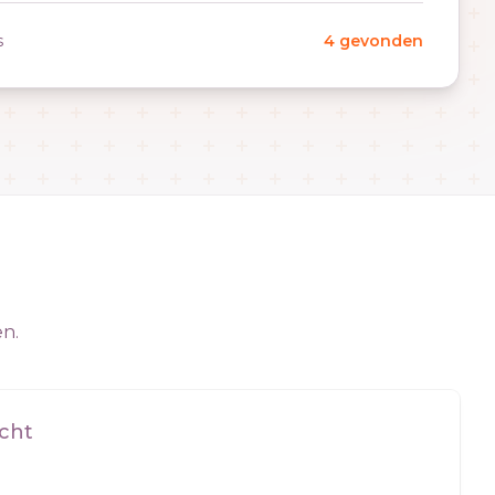
s
4 gevonden
en.
cht