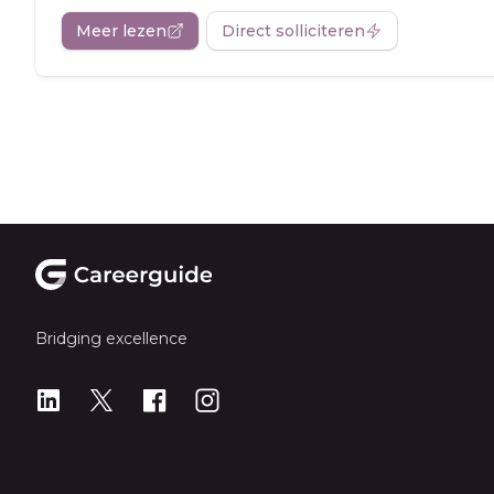
Meer lezen
Direct solliciteren
Footer
Bridging excellence
LinkedIn
X
X
Instagram