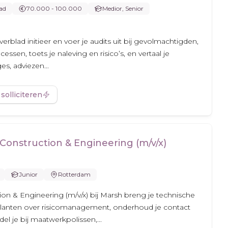
ad
70.000 - 100.000
Medior, Senior
verblad initieer en voer je audits uit bij gevolmachtigden,
essen, toets je naleving en risico’s, en vertaal je
s, adviezen...
 solliciteren
Construction & Engineering (m/v/x)
Junior
Rotterdam
ion & Engineering (m/v/x) bij Marsh breng je technische
 je klanten over risicomanagement, onderhoud je contact
l je bij maatwerkpolissen,...