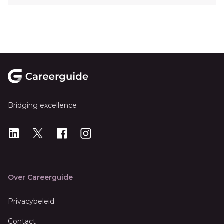
Footer
Bridging excellence
LinkedIn
X
X
Instagram
Over Careerguide
Privacybeleid
Contact