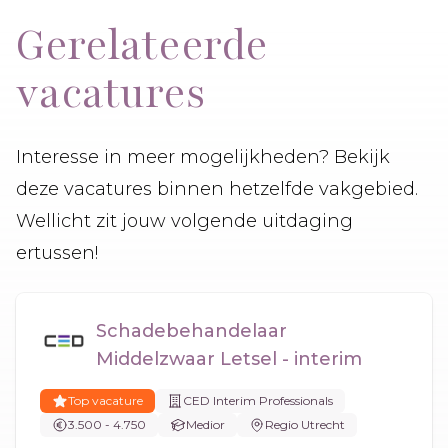
Gerelateerde
vacatures
Interesse in meer mogelijkheden? Bekijk
deze vacatures binnen hetzelfde vakgebied.
Wellicht zit jouw volgende uitdaging
ertussen!
Schadebehandelaar
Middelzwaar Letsel - interim
Top vacature
CED Interim Professionals
3.500 - 4.750
Medior
Regio Utrecht