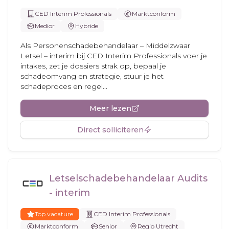
CED Interim Professionals
Marktconform
Medior
Hybride
Als Personenschadebehandelaar – Middelzwaar
Letsel – interim bij CED Interim Professionals voer je
intakes, zet je dossiers strak op, bepaal je
schadeomvang en strategie, stuur je het
schadeproces en regel...
Meer lezen
Direct solliciteren
Letselschadebehandelaar Audits
- interim
Top vacature
CED Interim Professionals
Marktconform
Senior
Regio Utrecht