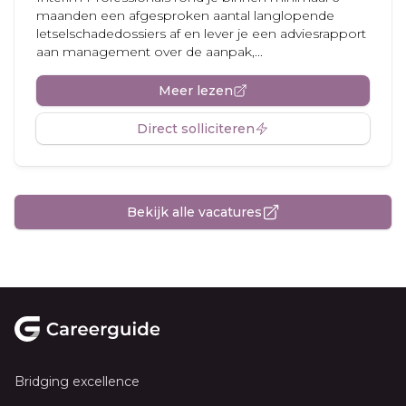
maanden een afgesproken aantal langlopende
letselschadedossiers af en lever je een adviesrapport
aan management over de aanpak,...
Meer lezen
Direct solliciteren
Bekijk alle vacatures
Footer
Bridging excellence