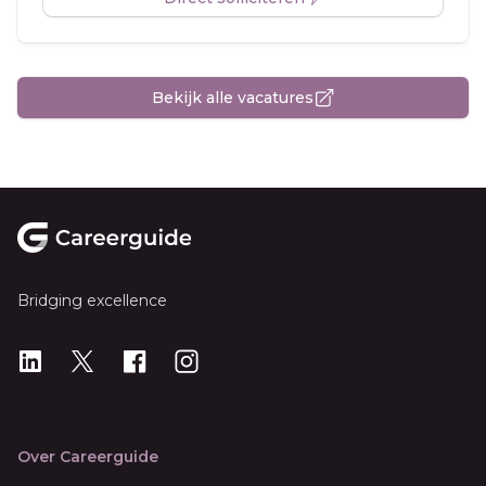
Bekijk alle vacatures
Footer
Bridging excellence
LinkedIn
X
X
Instagram
Over Careerguide