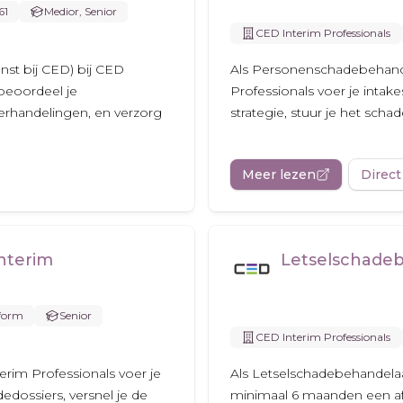
61
Medior, Senior
CED Interim Professionals
nst bij CED) bij CED
Als Personenschadebehandel
 beoordeel je
Professionals voer je intak
derhandelingen, en verzorg
strategie, stuur je het scha
Meer lezen
Direct
nterim
Letselschadeb
form
Senior
CED Interim Professionals
erim Professionals voer je
Als Letselschadebehandelaar
edossiers, versnel je de
minimaal 6 maanden een af