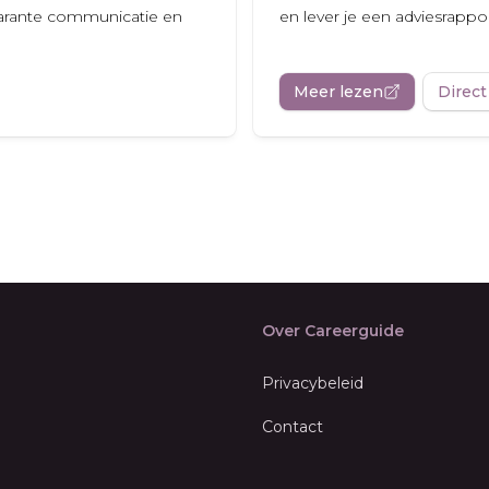
sparante communicatie en
en lever je een adviesrapp
Meer lezen
Direct
Over Careerguide
Privacybeleid
Contact