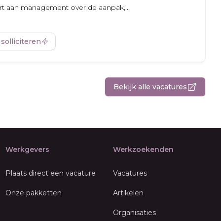
ort aan management over de aanpak,...
 solliciteren
Bekijk alle vacatures
Werkgevers
Werkzoekenden
Plaats direct een vacature
Vacatures
Onze pakketten
Artikelen
Organisaties