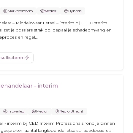
Marktconform
Medior
Hybride
aar – Middelzwaar Letsel – interim bij CED Interim
es, zet je dossiers strak op, bepaal je schadeomvang en
deproces en regel...
 solliciteren
ehandelaar - interim
In overleg
Medior
Regio Utrecht
 - interim bij CED Interim Professionals rond je binnen
gesproken aantal langlopende letselschadedossiers af