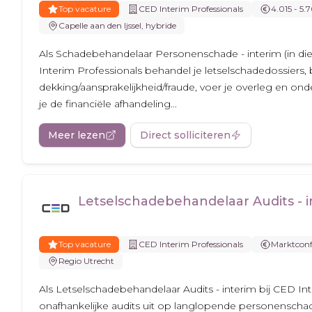
Top vacature
CED Interim Professionals
4.015 - 5.7
Capelle aan den Ijssel, hybride
Als Schadebehandelaar Personenschade - interim (in die
Interim Professionals behandel je letselschadedossiers,
dekking/aansprakelijkheid/fraude, voer je overleg en on
je de financiële afhandeling...
Meer lezen
Direct solliciteren
Letselschadebehandelaar Audits - i
Top vacature
CED Interim Professionals
Marktcon
Regio Utrecht
Als Letselschadebehandelaar Audits - interim bij CED Int
onafhankelijke audits uit op langlopende personenschad