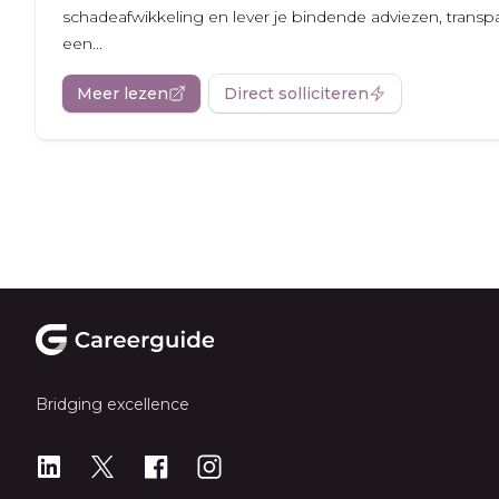
schadeafwikkeling en lever je bindende adviezen, tran
een...
Meer lezen
Direct solliciteren
Footer
Bridging excellence
LinkedIn
X
X
Instagram