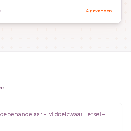
s
4 gevonden
en.
ebehandelaar – Middelzwaar Letsel –