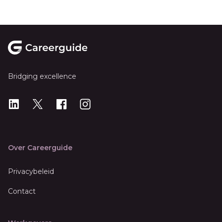
Footer
Bridging excellence
LinkedIn
X
X
Instagram
Over Careerguide
Privacybeleid
Contact