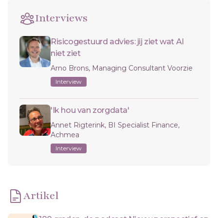
Interviews
Risicogestuurd advies: jij ziet wat AI
niet ziet
Arno Brons, Managing Consultant Voorzie
Interview
'Ik hou van zorgdata'
Annet Rigterink, BI Specialist Finance,
Achmea
Interview
Artikel