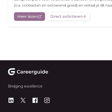
(o.a. contracten en onroerend goed) en vertaal je dit naar.
Meer lezen
Direct solliciteren
Footer
Bridging excellence
LinkedIn
X
X
Instagram