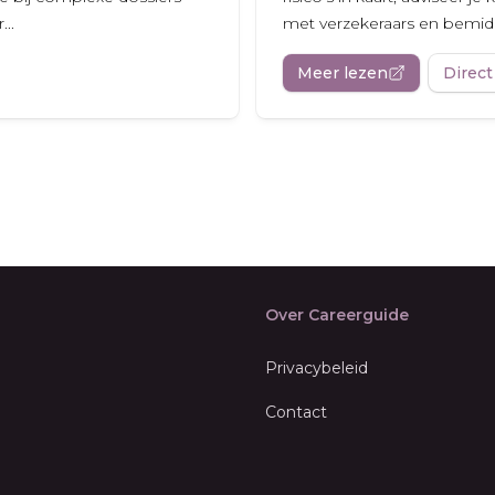
..
met verzekeraars en bemidde
Meer lezen
Direct
Over Careerguide
Privacybeleid
Contact