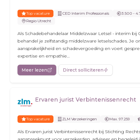
Top vacature
CED Interim Professionals
3.500 - 4
Regio Utrecht
Als Schadebehandelaar Middelzwaar Letsel - interim bij 
behandel je zelfstandig middelzware letselschades. Je 
aansprakelijkheid en schadevergoeding en voert gespr
expertise en empathie...
Meer lezen
Direct solliciteren
Ervaren jurist Verbintenissenrecht
Top vacature
ZLM Verzekeringen
Max. 97.259
Als Ervaren jurist Verbintenissenrecht bij Stichting Rech
aanspreekpunt voor verzekerden, adviseer en begeleid j