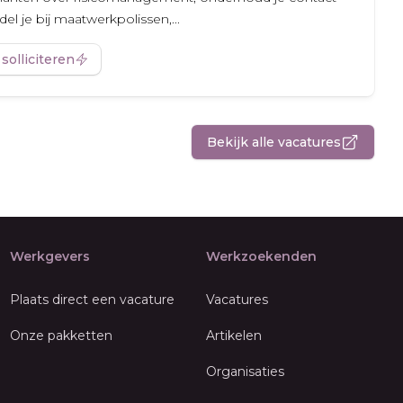
l je bij maatwerkpolissen,...
 solliciteren
Bekijk alle vacatures
Werkgevers
Werkzoekenden
Plaats direct een vacature
Vacatures
Onze pakketten
Artikelen
Organisaties