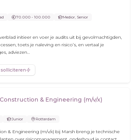
ad
70.000 - 100.000
Medior, Senior
verblad initieer en voer je audits uit bij gevolmachtigden,
essen, toets je naleving en risico’s, en vertaal je
s, adviezen...
 solliciteren
Construction & Engineering (m/v/x)
Junior
Rotterdam
ion & Engineering (m/v/x) bij Marsh breng je technische
 je klanten over risicomanagement, onderhoud je contact