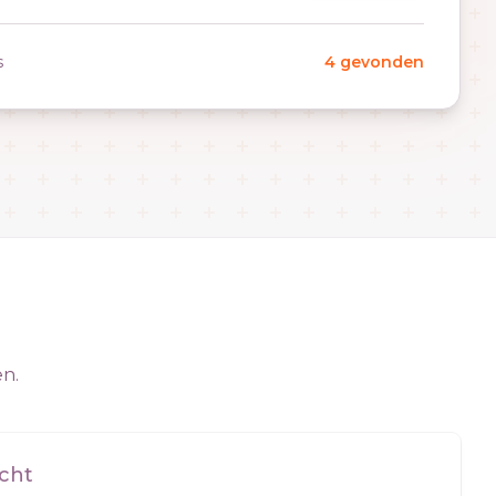
s
4 gevonden
en.
cht