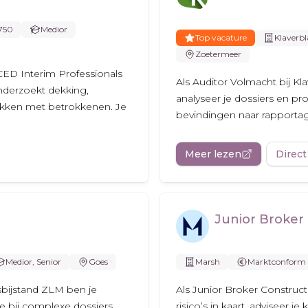
.750
Medior
Top vacature
Klaverbl
Zoetermeer
CED Interim Professionals
Als Auditor Volmacht bij Kla
onderzoekt dekking,
analyseer je dossiers en proc
ekken met betrokkenen. Je
bevindingen naar rapportage
Meer lezen
Direct
Junior Broker 
Medior, Senior
Goes
Marsh
Marktconform
tsbijstand ZLM ben je
Als Junior Broker Construct
e bij complexe dossiers
risico’s in kaart, adviseer