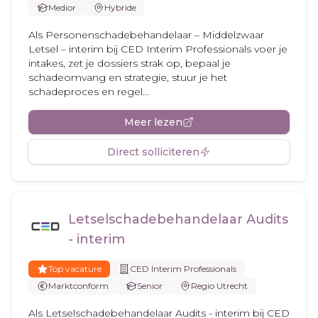
Medior
Hybride
Als Personenschadebehandelaar – Middelzwaar
Letsel – interim bij CED Interim Professionals voer je
intakes, zet je dossiers strak op, bepaal je
schadeomvang en strategie, stuur je het
schadeproces en regel...
Meer lezen
Direct solliciteren
Letselschadebehandelaar Audits
- interim
Top vacature
CED Interim Professionals
Marktconform
Senior
Regio Utrecht
Als Letselschadebehandelaar Audits - interim bij CED