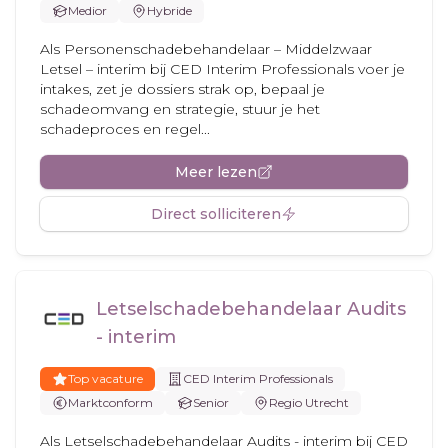
Medior
Hybride
Als Personenschadebehandelaar – Middelzwaar
Letsel – interim bij CED Interim Professionals voer je
intakes, zet je dossiers strak op, bepaal je
schadeomvang en strategie, stuur je het
schadeproces en regel...
Meer lezen
Direct solliciteren
Letselschadebehandelaar Audits
- interim
Top vacature
CED Interim Professionals
Marktconform
Senior
Regio Utrecht
Als Letselschadebehandelaar Audits - interim bij CED