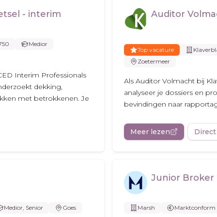
sel - interim
Auditor Volma
.750
Medior
Top vacature
Klaverbl
Zoetermeer
CED Interim Professionals
Als Auditor Volmacht bij Kla
onderzoekt dekking,
analyseer je dossiers en proc
ekken met betrokkenen. Je
bevindingen naar rapportage
Meer lezen
Direct
Junior Broker 
Medior, Senior
Goes
Marsh
Marktconform