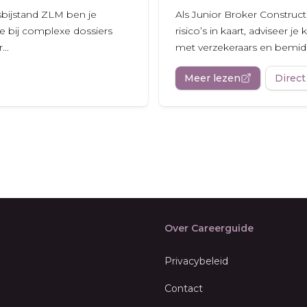
tsbijstand ZLM ben je
Als Junior Broker Construct
e bij complexe dossiers
risico’s in kaart, adviseer
..
met verzekeraars en bemidde
Meer lezen
Direct
Over Careerguide
Privacybeleid
Contact