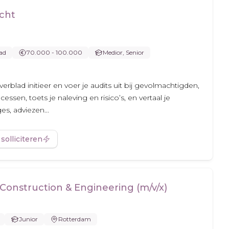
cht
ad
70.000 - 100.000
Medior, Senior
verblad initieer en voer je audits uit bij gevolmachtigden,
essen, toets je naleving en risico’s, en vertaal je
s, adviezen...
 solliciteren
Construction & Engineering (m/v/x)
Junior
Rotterdam