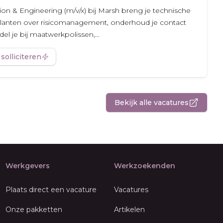
ion & Engineering (m/v/x) bij Marsh breng je technische
 je klanten over risicomanagement, onderhoud je contact
l je bij maatwerkpolissen,...
 solliciteren
Bekijk alle vacatures
Werkgevers
Werkzoekenden
Plaats direct een vacature
Vacatures
Onze pakketten
Artikelen