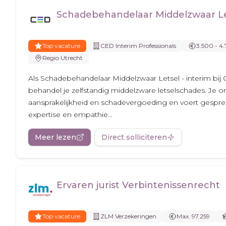
Schadebehandelaar Middelzwaar Let
Top vacature
CED Interim Professionals
3.500 - 4
Regio Utrecht
Als Schadebehandelaar Middelzwaar Letsel - interim bij 
behandel je zelfstandig middelzware letselschades. Je 
aansprakelijkheid en schadevergoeding en voert gespr
expertise en empathie...
Meer lezen
Direct solliciteren
Ervaren jurist Verbintenissenrecht
Top vacature
ZLM Verzekeringen
Max. 97.259