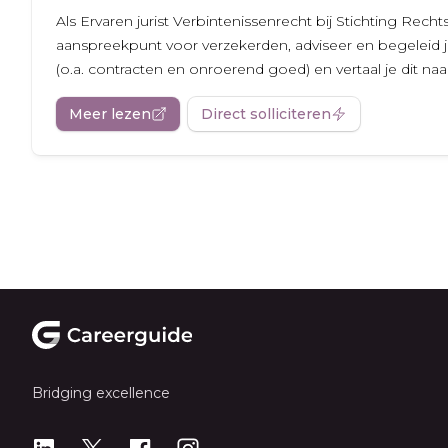
Als Ervaren jurist Verbintenissenrecht bij Stichting Rech
aanspreekpunt voor verzekerden, adviseer en begeleid j
(o.a. contracten en onroerend goed) en vertaal je dit naar.
Meer lezen
Direct solliciteren
Footer
Bridging excellence
LinkedIn
X
X
Instagram