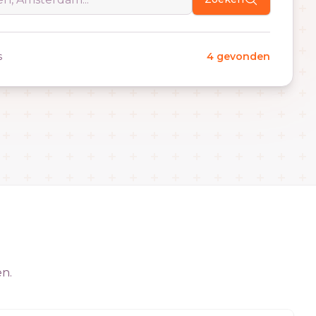
s
4 gevonden
en.