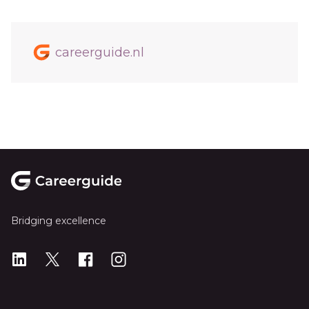
careerguide.nl
Footer
Bridging excellence
LinkedIn
X
X
Instagram