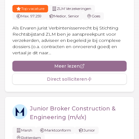
Top vacature
ZLM Verzekeringen
Max. 97.259
Medior, Senior
Goes
Als Ervaren jurist Verbintenissenrecht bij Stichting
Rechtsbijstand ZLM ben je aanspreekpunt voor
verzekerden, adviseer en begeleid je bij complexe
dossiers (o.a. contracten en onroerend goed) en
vertaal je dit naar...
Meer lezen
Direct solliciteren
Junior Broker Construction &
Engineering (m/v/x)
Marsh
Marktconform
Junior
Rotterdam