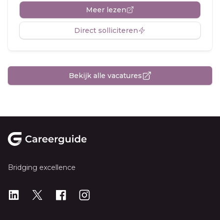
Meer lezen
Direct solliciteren
Bekijk alle vacatures
Footer
Bridging excellence
LinkedIn
X
X
Instagram