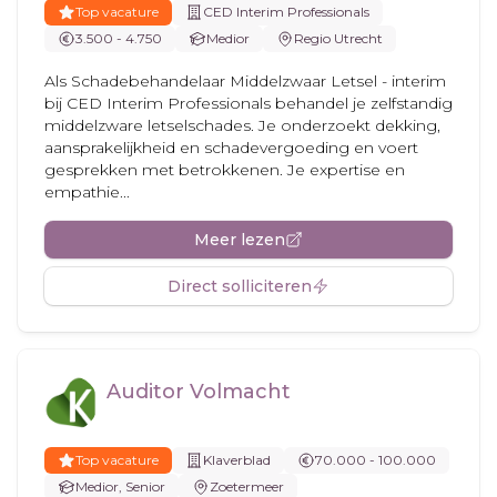
Top vacature
CED Interim Professionals
3.500 - 4.750
Medior
Regio Utrecht
Als Schadebehandelaar Middelzwaar Letsel - interim
bij CED Interim Professionals behandel je zelfstandig
middelzware letselschades. Je onderzoekt dekking,
aansprakelijkheid en schadevergoeding en voert
gesprekken met betrokkenen. Je expertise en
empathie...
Meer lezen
Direct solliciteren
Auditor Volmacht
Top vacature
Klaverblad
70.000 - 100.000
Medior, Senior
Zoetermeer