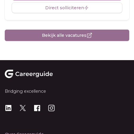
Direct solliciteren
Bekijk alle vacatures
Footer
Bridging excellence
LinkedIn
X
X
Instagram