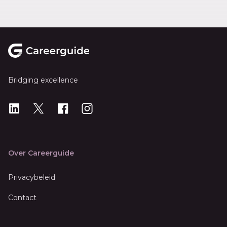
Footer
Bridging excellence
LinkedIn
X
X
Instagram
Over Careerguide
Privacybeleid
Contact