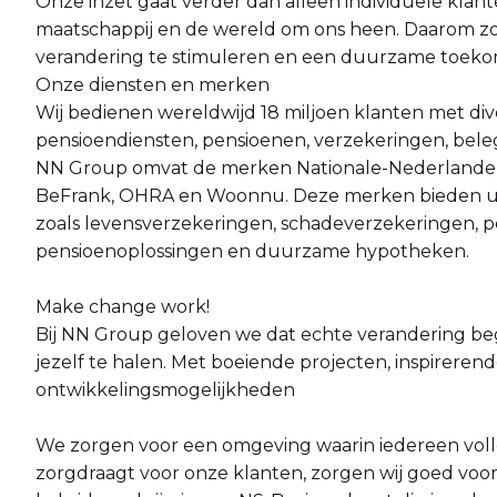
Onze inzet gaat verder dan alleen individuele klant
maatschappij en de wereld om ons heen. Daarom z
verandering te stimuleren en een duurzame toek
Onze diensten en merken
Wij bedienen wereldwijd 18 miljoen klanten met div
pensioendiensten, pensioenen, verzekeringen, be
NN Group omvat de merken Nationale-Nederlanden
BeFrank, OHRA en Woonnu. Deze merken bieden uitg
zoals levensverzekeringen, schadeverzekeringen, 
pensioenoplossingen en duurzame hypotheken.
Make change work!
Bij NN Group geloven we dat echte verandering beg
jezelf te halen. Met boeiende projecten, inspirerend
ontwikkelingsmogelijkheden
We zorgen voor een omgeving waarin iedereen volled
zorgdraagt voor onze klanten, zorgen wij goed voo