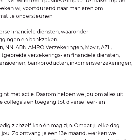
en. Wij willen een positieve impact te maken op de
oeken wij voortdurend naar manieren om
omst te ondersteunen.
erse financiële diensten, waaronder
leggingen en bankzaken.
, NN, ABN AMRO Verzekeringen, Movir, AZL,
ebreide verzekerings- en financiële diensten,
pensioenen, bankproducten, inkomensverzekeringen,
int met actie. Daarom helpen we jou om alles uit
e collega's en toegang tot diverse leer- en
ig zichzelf kan én mag zijn. Omdat jij elke dag
r jou! Zo ontvang je een 13e maand, werken we