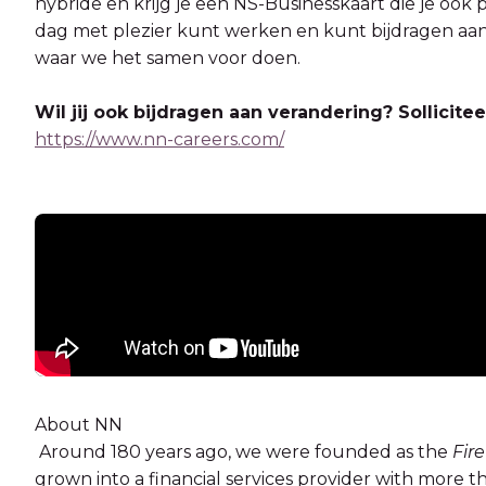
hybride en krijg je een NS-Businesskaart die je ook p
dag met plezier kunt werken en kunt bijdragen aan
waar we het samen voor doen.
Wil jij ook bijdragen aan verandering? Sollici
https://www.nn-careers.com/
About NN
Around 180 years ago, we were founded as the
Fir
grown into a financial services provider with more t