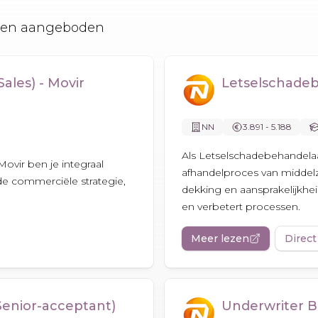
orden aangeboden
les) - Movir
Letselschade
NN
3.891 - 5.188
Als Letselschadebehandela
ovir ben je integraal
afhandelproces van middelzw
 de commerciële strategie,
dekking en aansprakelijkhei
en verbetert processen.
Meer lezen
Direct
Senior-acceptant)
Underwriter B