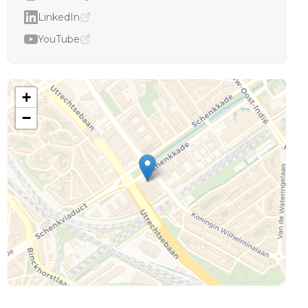
LinkedIn
YouTube
+
−