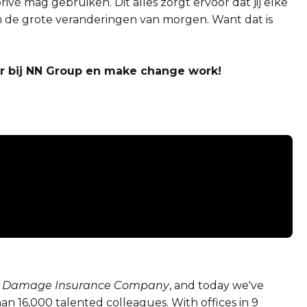
rivé mag gebruiken. Dit alles zorgt ervoor dat jij elke
 de grote veranderingen van morgen. Want dat is
teer bij NN Group en make change work!
e Damage Insurance Company
, and today we've
han 16,000 talented colleagues. With offices in 9