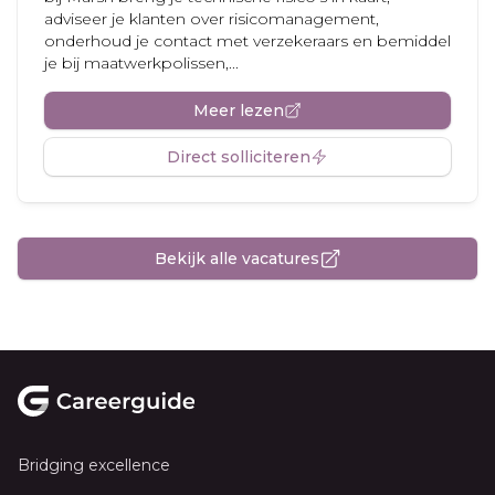
adviseer je klanten over risicomanagement,
onderhoud je contact met verzekeraars en bemiddel
je bij maatwerkpolissen,...
Meer lezen
Direct solliciteren
Bekijk alle vacatures
Footer
Bridging excellence