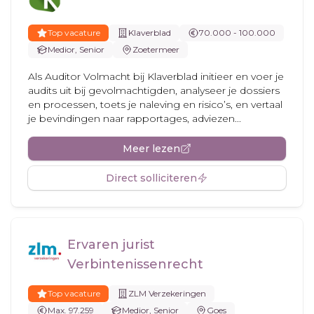
Top vacature
Klaverblad
70.000 - 100.000
Medior, Senior
Zoetermeer
Als Auditor Volmacht bij Klaverblad initieer en voer je
audits uit bij gevolmachtigden, analyseer je dossiers
en processen, toets je naleving en risico’s, en vertaal
je bevindingen naar rapportages, adviezen...
Meer lezen
Direct solliciteren
Ervaren jurist
Verbintenissenrecht
Top vacature
ZLM Verzekeringen
Max. 97.259
Medior, Senior
Goes