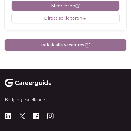
Meer lezen
Direct solliciteren
Bekijk alle vacatures
Footer
Bridging excellence
LinkedIn
X
X
Instagram