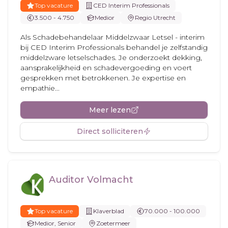
Top vacature
CED Interim Professionals
3.500 - 4.750
Medior
Regio Utrecht
Als Schadebehandelaar Middelzwaar Letsel - interim
bij CED Interim Professionals behandel je zelfstandig
middelzware letselschades. Je onderzoekt dekking,
aansprakelijkheid en schadevergoeding en voert
gesprekken met betrokkenen. Je expertise en
empathie...
Meer lezen
Direct solliciteren
Auditor Volmacht
Top vacature
Klaverblad
70.000 - 100.000
Medior, Senior
Zoetermeer