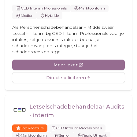
CED Interim Professionals
Marktconform
Medior
Hybride
Als Personenschadebehandelaar – Middelzwaar
Letsel – interim bij CED Interim Professionals voer je
intakes, zet je dossiers strak op, bepaal je
schadeomvang en strategie, stuur je het
schadeproces en regel...
Meer lezen
Direct solliciteren
Letselschadebehandelaar Audits
- interim
Top vacature
CED Interim Professionals
Marktconform
Senior
Regio Utrecht