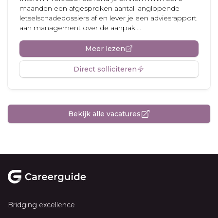
maanden een afgesproken aantal langlopende
letselschadedossiers af en lever je een adviesrapport
aan management over de aanpak,...
Meer lezen
Direct solliciteren
Bekijk alle vacatures
Footer
Bridging excellence