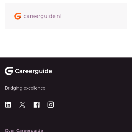
careerguide.nl
Footer
Bridging excellence
LinkedIn
X
X
Instagram
Over Careerguide