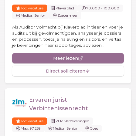
Top vacature
Klaverblad
70.000 - 100.000
Medior, Senior
Zoetermeer
Als Auditor Volmacht bij Klaverblad initieer en voer je
audits uit bij gevolmachtigden, analyseer je dossiers
en processen, toets je naleving en risico’s, en vertaal
je bevindingen naar rapportages, adviezen...
Meer lezen
Direct solliciteren
Ervaren jurist
Verbintenissenrecht
Top vacature
ZLM Verzekeringen
Max. 97.259
Medior, Senior
Goes