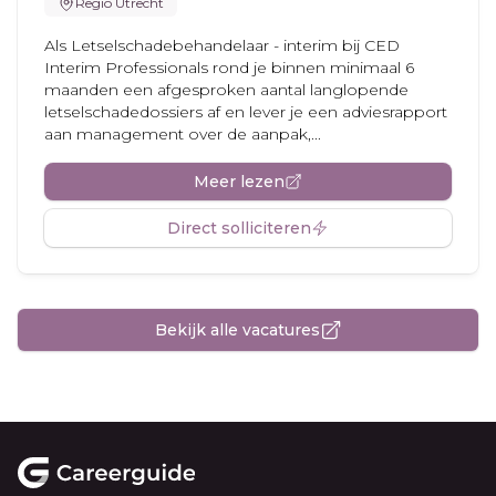
Regio Utrecht
Als Letselschadebehandelaar - interim bij CED
Interim Professionals rond je binnen minimaal 6
maanden een afgesproken aantal langlopende
letselschadedossiers af en lever je een adviesrapport
aan management over de aanpak,...
Meer lezen
Direct solliciteren
Bekijk alle vacatures
Footer