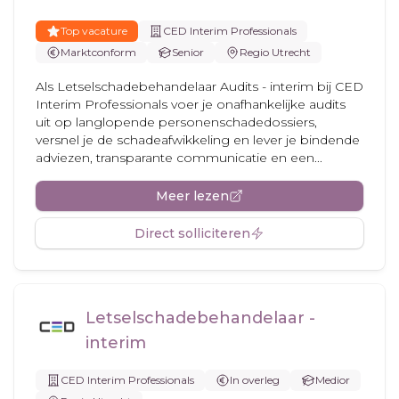
Top vacature
CED Interim Professionals
Marktconform
Senior
Regio Utrecht
Als Letselschadebehandelaar Audits - interim bij CED
Interim Professionals voer je onafhankelijke audits
uit op langlopende personenschadedossiers,
versnel je de schadeafwikkeling en lever je bindende
adviezen, transparante communicatie en een...
Meer lezen
Direct solliciteren
Letselschadebehandelaar -
interim
CED Interim Professionals
In overleg
Medior