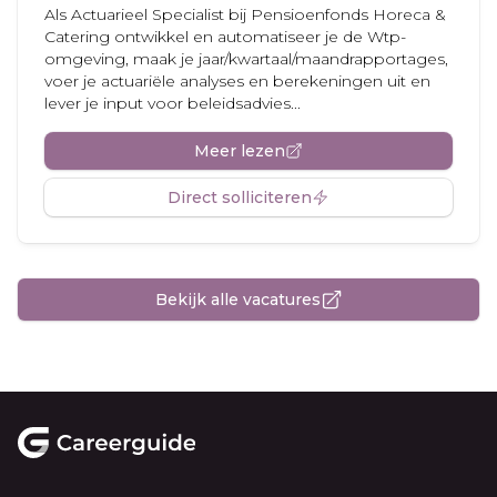
Als Actuarieel Specialist bij Pensioenfonds Horeca &
Catering ontwikkel en automatiseer je de Wtp-
omgeving, maak je jaar/kwartaal/maandrapportages,
voer je actuariële analyses en berekeningen uit en
lever je input voor beleidsadvies...
Meer lezen
Direct solliciteren
Bekijk alle vacatures
Footer