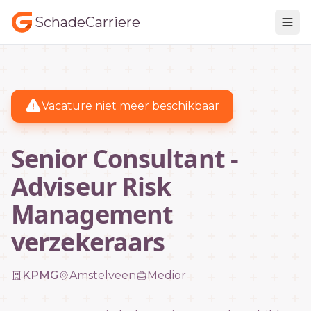
SchadeCarriere
Vacature niet meer beschikbaar
Senior Consultant -
Adviseur Risk
Management
verzekeraars
KPMG
Amstelveen
Medior