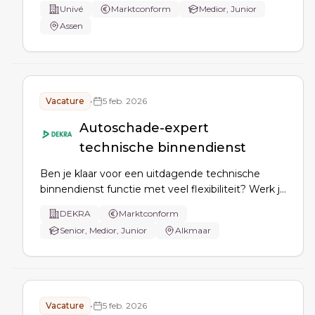
personenschade(n). Je stelt de schade en
Univé
Marktconform
Medior, Junior
(schade)reserve vast binnen de kaders van wet-
Assen
en regelgeving , (interne) beleidsregels en
richtlijnen.
Vacature
•
5 feb. 2026
Autoschade-expert
technische binnendienst
Ben je klaar voor een uitdagende technische
binnendienst functie met veel flexibiliteit? Werk je
graag met innovatieve technologieën en ben je
DEKRA
Marktconform
klantgericht? Dan is deze deels hybride functie als
Senior, Medior, Junior
Alkmaar
Technische binnendienst expert/talent bij ons
wellicht iets voor jou!
Vacature
•
5 feb. 2026