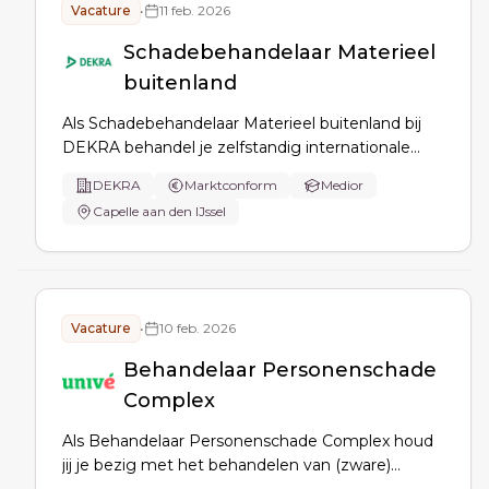
Vacature
•
11 feb. 2026
Schadebehandelaar Materieel
buitenland
Als Schadebehandelaar Materieel buitenland bij
DEKRA behandel je zelfstandig internationale
materiële schadeclaims volgens de Groene Kaart
DEKRA
Marktconform
Medior
overeenkomst en de 4e WAM-richtlijn. Je beheert
Capelle aan den IJssel
je eigen dossiers, communiceert met betrokken
partijen en werkt in een ervaren team van 35
collega's.
Vacature
•
10 feb. 2026
Behandelaar Personenschade
Complex
Als Behandelaar Personenschade Complex houd
jij je bezig met het behandelen van (zware)