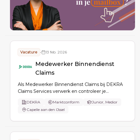
Vacature
•
13 feb. 2026
Medewerker Binnendienst
Claims
Als Medewerker Binnendienst Claims bij DEKRA
Claims Services verwerk en controleer je
schadedossiers, voer je gegevens in, houd je de
DEKRA
Marktconform
Junior, Medior
schadeadministratie bij, maak je cases aan en
Capelle aan den IJssel
beheer je telefoon en mailbox voor diverse
verzekeraars.