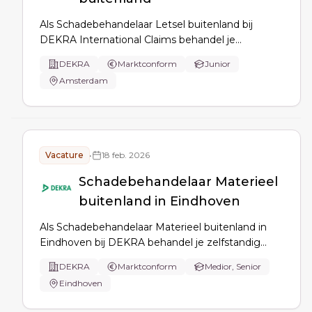
Als Schadebehandelaar Letsel buitenland bij
DEKRA International Claims behandel je
zelfstandig middelzware letselschadeclaims van A
DEKRA
Marktconform
Junior
tot Z: aansprakelijkheid en schadeomvang
Amsterdam
beoordelen, beslissen en reserveren, intensief
contact met betrokkenen, dossierregistratie en
klachtenafhandeling.
Vacature
•
18 feb. 2026
Schadebehandelaar Materieel
buitenland in Eindhoven
Als Schadebehandelaar Materieel buitenland in
Eindhoven bij DEKRA behandel je zelfstandig
internationale materiële schadeclaims (Groene
DEKRA
Marktconform
Medior, Senior
Kaart/4e WAM), beheer je dossiers van opening
Eindhoven
tot sluiting, beoordeel je aansprakelijkheid en
schadehoogte en stem je af met betrokken