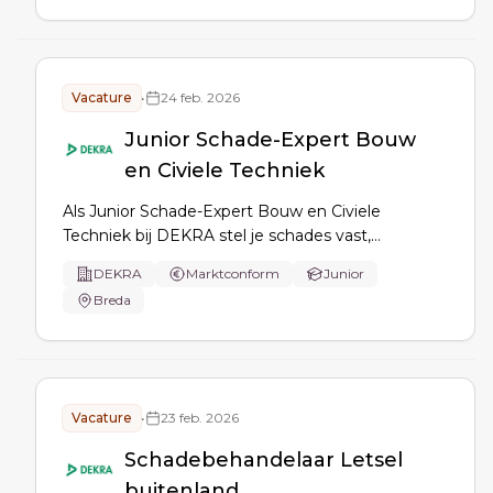
geweldige start in de schadebranche!
Vacature
•
24 feb. 2026
Junior Schade-Expert Bouw
en Civiele Techniek
Als Junior Schade-Expert Bouw en Civiele
Techniek bij DEKRA stel je schades vast,
onderzoek je oorzaken en begeleid je het
DEKRA
Marktconform
Junior
schadetraject met verzekeraars en betrokken
Breda
partijen, van inspectie tot een helder rapport en
oplossing.
Vacature
•
23 feb. 2026
Schadebehandelaar Letsel
buitenland