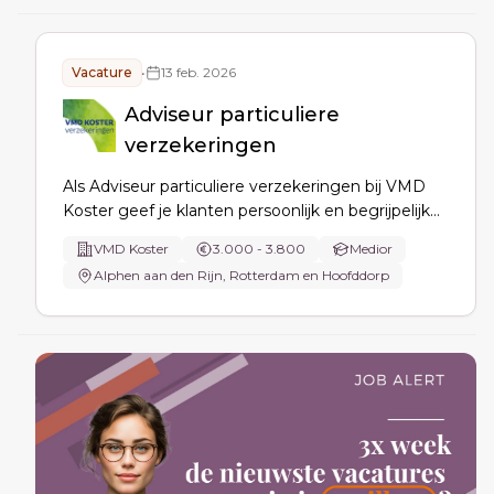
partijen.
Vacature
•
13 feb. 2026
Adviseur particuliere
verzekeringen
Als Adviseur particuliere verzekeringen bij VMD
Koster geef je klanten persoonlijk en begrijpelijk
advies, vergelijk je passende
VMD Koster
3.000 - 3.800
Medior
verzekeringsoplossingen en blijf je het vaste
Alphen aan den Rijn, Rotterdam en Hoofddorp
aanspreekpunt om verzekeringen doorlopend
actueel te houden.