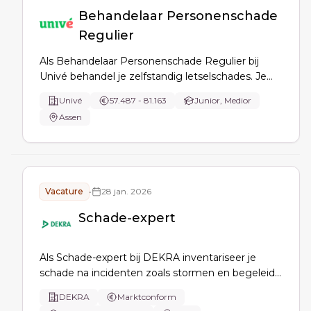
Behandelaar Personenschade
Regulier
Als Behandelaar Personenschade Regulier bij
Univé behandel je zelfstandig letselschades. Je
beoordeelt dekking en aansprakelijkheid, leidt de
Univé
57.487 - 81.163
Junior, Medior
afhandeling en communiceert met betrokkenen.
Assen
Je houdt rekening met het klantbelang en
Univé's imago.
Vacature
•
28 jan. 2026
Schade-expert
Als Schade-expert bij DEKRA inventariseer je
schade na incidenten zoals stormen en begeleid
je benadeelden in het schadeafhandelingsproces.
DEKRA
Marktconform
Je bepaalt het schadebedrag en handelt de