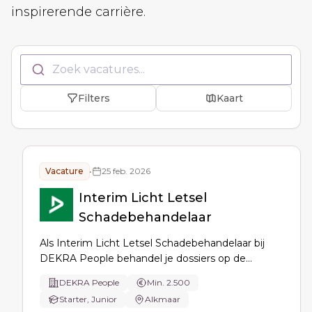
inspirerende carrière.
Zoek vacatures...
Filters
Kaart
Vacature
•
25 feb. 2026
Interim Licht Letsel
Schadebehandelaar
Als Interim Licht Letsel Schadebehandelaar bij
DEKRA People behandel je dossiers op de
afdeling personenschade. Je leert van experts,
DEKRA People
Min. 2.500
bouwt je eigen dossiers op, en krijgt toegang tot
Starter, Junior
Alkmaar
trainingen en netwerkmogelijkheden. Een