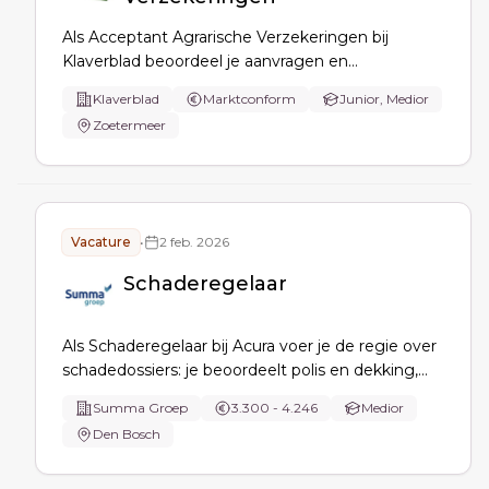
Als Acceptant Agrarische Verzekeringen bij
Klaverblad beoordeel je aanvragen en
voorwaarden, schakel je risicobezoeken in, stel je
Klaverblad
Marktconform
Junior, Medior
offertes en polissen op en bewaak je met het
Zoetermeer
team het verzekeringstechnisch resultaat van de
agrarische portefeuille.
Vacature
•
2 feb. 2026
Schaderegelaar
Als Schaderegelaar bij Acura voer je de regie over
schadedossiers: je beoordeelt polis en dekking,
stelt schadebedragen en reserves vast, verhaalt
Summa Groep
3.300 - 4.246
Medior
of wijst gemotiveerd af, schakelt expertise in en
Den Bosch
behartigt de klantbelangen bij zakelijke en
particuliere schades.