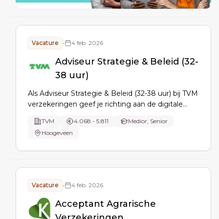
Vacature
•
4 feb. 2026
Adviseur Strategie & Beleid (32-
38 uur)
Als Adviseur Strategie & Beleid (32-38 uur) bij TVM
verzekeringen geef je richting aan de digitale
koers: je ontwikkelt en actualiseert IT-beleid en -
TVM
4.068 - 5.811
Medior, Senior
strategie, versterkt digitale weerbaarheid,
Hoogeveen
adviseert management, coördineert strategische
IT-initiatieven en creëert draagvlak.
Vacature
•
4 feb. 2026
Acceptant Agrarische
Verzekeringen