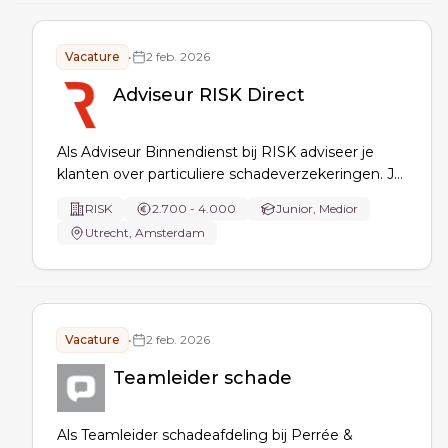
Vacature
•
2 feb. 2026
Adviseur RISK Direct
Als Adviseur Binnendienst bij RISK adviseer je
klanten over particuliere schadeverzekeringen. Je
verzorgt offertes, ondersteunt het team en zorgt
RISK
2.700 - 4.000
Junior, Medior
voor een goede administratieve afhandeling. Met
Utrecht, Amsterdam
meerdere Wft-diploma's kun je breder adviseren.
Je maakt klanten blij!
Vacature
•
2 feb. 2026
Teamleider schade
Als Teamleider schadeafdeling bij Perrée &