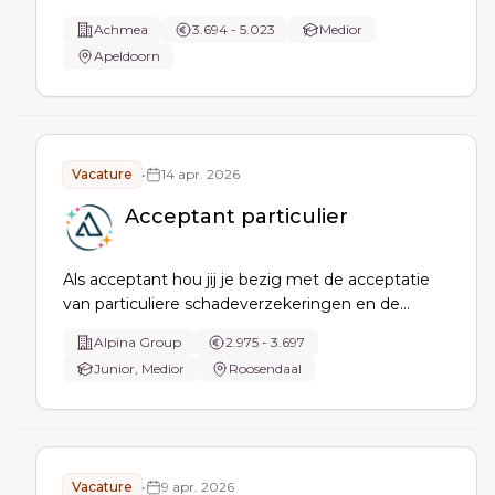
beïnvloedings- en re-integratiemogelijkheden
Achmea
3.694 - 5.023
Medior
voor langdurig zieke werknemers. Je werkt
Apeldoorn
samen met specialisten en onderhoudt contact
met werkgevers en werknemers, waarbij je
financiële risico's beoordeelt en vervolg …
Vacature
•
14 apr. 2026
Acceptant particulier
Als acceptant hou jij je bezig met de acceptatie
van particuliere schadeverzekeringen en de
overvoer van provinciale portefeuilles naar de
Alpina Group
2.975 - 3.697
volmacht.
Junior, Medior
Roosendaal
Vacature
•
9 apr. 2026