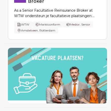
Broker
As a Senior Facultative Reinsurance Broker at
WTW ondersteun je facultatieve plaatsingen:
risicoanalyse, submissions en documentatie,
WTW
Marktconform
Medior, Senior
onderhandelingen over voorwaarden,
Amstelveen, Rotterdam
portefeuillebeheer en afstemming met interne
teams en cedenten/herverzekeraars.