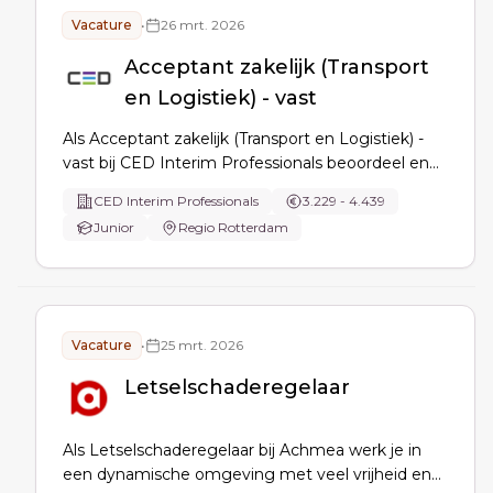
Vacature
•
26 mrt. 2026
Acceptant zakelijk (Transport
en Logistiek) - vast
Als Acceptant zakelijk (Transport en Logistiek) -
vast bij CED Interim Professionals beoordeel en
verwerk je zakelijke polisaanvragen, mutaties en
CED Interim Professionals
3.229 - 4.439
wijzigingen, onderhoud je contact met adviseurs
Junior
Regio Rotterdam
en (volmacht)maatschappijen en signaleer je
knelpunten voor maatwerkoplossingen.
Vacature
•
25 mrt. 2026
Letselschaderegelaar
Als Letselschaderegelaar bij Achmea werk je in
een dynamische omgeving met veel vrijheid en