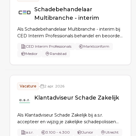
Schadebehandelaar
Multibranche - interim
Als Schadebehandelaar Multibranche - interim bij
CED Interim Professionals behandel en beoordeel
je brand- en motorrijtuigschades voor particuliere
CED Interim Professionals
Marktconform
en zakelijke klanten, onderhoud je contact met
Medior
Randstad
klanten, tussenpersonen en experts, en bewaak je
doorlooptijden en dossiers.
Vacature
•
2 apr. 2026
Klantadviseur Schade Zakelijk
Als Klantadviseur Schade Zakelijk bij a.s.r.
accepteer en wijzig je zakelijke schadepolissen
(BMV/AVB), beoordeel je complexe risico’s en
a.s.r.
3.100 - 4.300
Junior
Utrecht
schadelast, maak je offertes, beheer je de