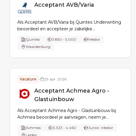
Acceptant AVB/Varia
Als Acceptant AVB/Varia bij Quintes Underwriting
beoordeel en accepteer je zakelijke
aansprakelijkheidsaanvragen, stel je offertes en
Quintes
3.850 - 5.000
Medior
polissen op, pas je premieberekeningen toe,
Waardenburg
signaleer je bijzondere risico’s en denk je mee
over dekking en voorwaarden.
Vacature
•
29 apr. 2026
Acceptant Achmea Agro -
Glastuinbouw
Als Acceptant Achmea Agro - Glastuinbouw bij
Achmea beoordeel je aanvragen, neem je
acceptatiebeslissingen, stem je af met
Achmea
3.323 - 4.460
Junior, Medior
risicodeskundigen en adviseer je intermediairs
Leiden