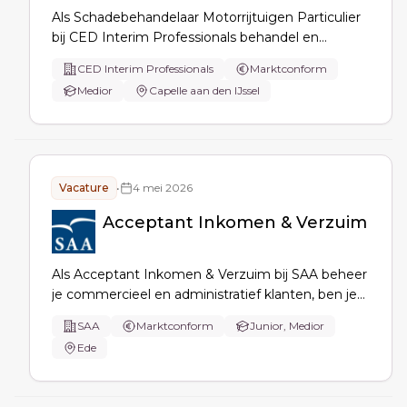
Als Schadebehandelaar Motorrijtuigen Particulier
bij CED Interim Professionals behandel en
coördineer je particuliere schades van A tot Z. Je
CED Interim Professionals
Marktconform
informeert klanten over dekking, schakelt experts
Medior
Capelle aan den IJssel
in en zorgt voor nauwkeurige administratie.
Vacature
•
4 mei 2026
Acceptant Inkomen & Verzuim
Als Acceptant Inkomen & Verzuim bij SAA beheer
je commercieel en administratief klanten, ben je
aanspreekpunt voor intermediair, maak je offertes
SAA
Marktconform
Junior, Medior
en polissen (ANVA), accepteer je risico’s, voer je
Ede
wijzigingen/controles uit en volg je
marktontwikkelingen.