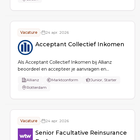
over kassen, teelten en uitbreidingen; je borgt
correcte offertes en dossiers.
Vacature
•
24 apr. 2026
Acceptant Collectief Inkomen
Als Acceptant Collectief Inkomen bij Allianz
beoordeel en accepteer je aanvragen en
portefeuilles, stel je offertes en polissen op,
Allianz
Marktconform
Junior, Starter
beheer je werkvoorraad, beantwoord je
Rotterdam
klantvragen en draag je bij aan projecten en
procesverbeteringen binnen het
Inkomenssegment.
Vacature
•
24 apr. 2026
Senior Facultative Reinsurance