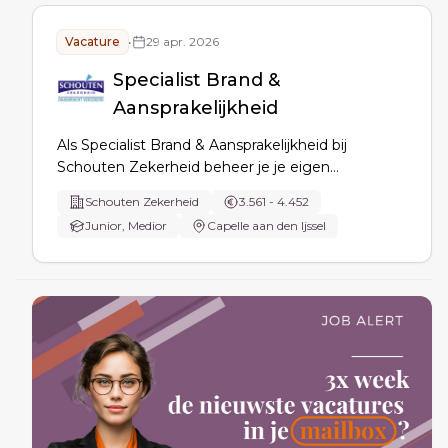
Vacature
•
29 apr. 2026
Specialist Brand &
Aansprakelijkheid
Als Specialist Brand & Aansprakelijkheid bij
Schouten Zekerheid beheer je je eigen
portefeuille binnen Affinity Groups: van offerte tot
Schouten Zekerheid
3.561 - 4.452
sluiting en herbeoordeling, dossiers actueel
Junior, Medior
Capelle aan den Ijssel
houden, relaties beheren en
maatwerkoplossingen vinden voor brand- en
aansprakelijkheidsrisico’s.