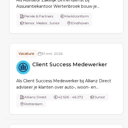
Als Adviseur Zakelijk Binnendienst bij
Assurantiekantoor Wertenbroek bouw je
klantrelaties op en ben je het eerste
Perrée & Partners
Marktconform
aanspreekpunt voor zakelijke verzekeringen. Je
Senior, Medior, Junior
Eindhoven
ondersteunt de buitendienstadviseur en werkt
nauw samen met een hecht team.
Vacature
•
31 mrt. 2026
Client Success Medewerker
Als Client Success Medewerker bij Allianz Direct
adviseer je klanten over auto-, woon- en
reisverzekeringen, versterk je klantbehoud met
Allianz Direct
42.526 - 46.272
Junior
uitstekende service en werk je samen met het
Rotterdam
team aan commerciële groei en een sterke
klantbeleving.