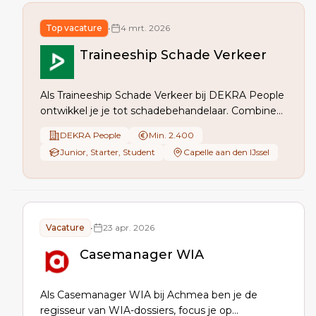
Top vacature
•
4 mrt. 2026
Traineeship Schade Verkeer
Als Traineeship Schade Verkeer bij DEKRA People
ontwikkel je je tot schadebehandelaar. Combineer
werken en leren, en krijg begeleiding in materiële
DEKRA People
Min. 2.400
schadebehandeling. Start met de interne
Junior, Starter, Student
Capelle aan den IJssel
opleiding en pas je vaardigheden toe in de
praktijk, ondersteund door een mentor en
ontwikkelplan.
Vacature
•
23 apr. 2026
Casemanager WIA
Als Casemanager WIA bij Achmea ben je de
regisseur van WIA-dossiers, focus je op