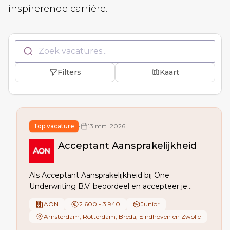
inspirerende carrière.
Zoek vacatures...
Filters
Kaart
Top vacature
•
13 mrt. 2026
Acceptant Aansprakelijkheid
Als Acceptant Aansprakelijkheid bij One
Underwriting B.V. beoordeel en accepteer je
zakelijke schadeverzekeringen, stel je offertes op,
AON
2.600 - 3.940
Junior
beheer je de portefeuille en voer je naselectie uit.
Amsterdam, Rotterdam, Breda, Eindhoven en Zwolle
Je werkt mee aan proces- en