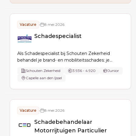
productoptimalisatie.
Vacature
•
8 mei 2026
Schadespecialist
Als Schadespecialist bij Schouten Zekerheid
behandel je brand- en mobiliteitsschades: je
neemt meldingen aan, beoordeelt en begeleidt
Schouten Zekerheid
3.936 - 4.920
Junior
claims, initieert schadebeperking, schakelt experts
Capelle aan den Ijssel
in, onderhoudt contact met alle partijen en
signaleert fraude.
Vacature
•
8 mei 2026
Schadebehandelaar
Motorrijtuigen Particulier