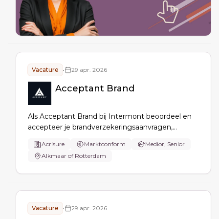
Vacature
•
29 apr. 2026
Acceptant Brand
Als Acceptant Brand bij Intermont beoordeel en
accepteer je brandverzekeringsaanvragen,
analyseer je risico’s en stel je voorwaarden,
Acrisure
Marktconform
Medior, Senior
premies en clausules op. Je schakelt met
Alkmaar of Rotterdam
verzekeraars en collega’s, verwerkt
mutaties/prolongaties en verbetert processen en
volmachtbeleid.
Vacature
•
29 apr. 2026