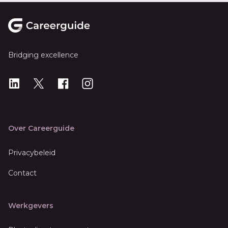
Footer
Bridging excellence
LinkedIn
X
X
Instagram
Over Careerguide
Privacybeleid
Contact
Werkgevers