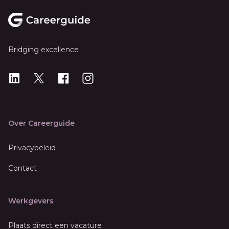
Footer
Bridging excellence
LinkedIn
X
X
Instagram
Over Careerguide
Privacybeleid
Contact
Werkgevers
Plaats direct een vacature